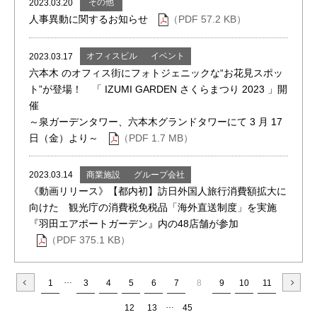
その他
2023.03.20
人事異動に関するお知らせ
（PDF 57.2 KB）
オフィスビル
イベント
2023.03.17
六本木 のオフィス街にフォトジェニックな“お花見スポッ
ト”が登場！ 「 IZUMI GARDEN さくらまつり 2023 」開
催
～泉ガーデンタワー、六本木グランドタワーにて 3 月 17
日（金）より～
（PDF 1.7 MB）
商業施設
グループ会社
2023.03.14
《動画リリース》【都内初】訪日外国人旅行消費額拡大に
向けた 観光庁の消費税免税品「海外直送制度」を実施
『羽田エアポートガーデン』内の48店舗が参加
（PDF 375.1 KB）
…
1
3
4
5
6
7
8
9
10
11
…
12
13
45