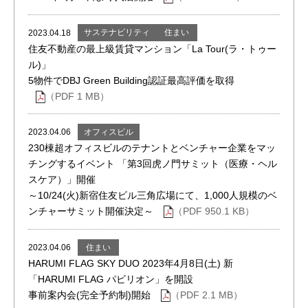
サステナビリティ
住まい
2023.04.18
住友不動産の最上級賃貸マンション「La Tour(ラ・トゥー
ル)」
5物件でDBJ Green Building認証最高評価を取得
（PDF 1 MB）
オフィスビル
2023.04.06
230棟超オフィスビルのテナントとベンチャー企業をマッ
チングするイベント 「第3回虎ノ門サミット（医療・ヘル
スケア）」開催
～10/24(火)新宿住友ビル三角広場にて、1,000人規模のベ
ンチャーサミット開催決定～
（PDF 950.1 KB）
住まい
2023.04.06
HARUMI FLAG SKY DUO 2023年4月8日(土) 新
「HARUMI FLAG パビリオン」を開設
事前案内会(完全予約制)開始
（PDF 2.1 MB）