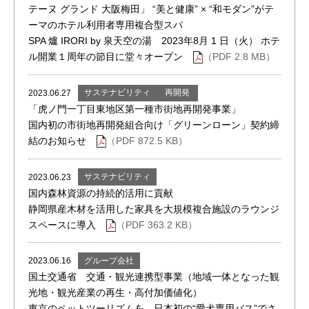
テーヌ グランド 大阪梅田」 “美と健康” × “和モダン”がテ
ーマのホテル利用者専用複合型スパ
SPA 爐 IRORI by 泉天空の湯 2023年8月 1 日（火） ホテ
ル開業１周年の節目に堂々オープン
（PDF 2.8 MB）
サステナビリティ
再開発
2023.06.27
「虎ノ門一丁目東地区第一種市街地再開発事業」
国内初の市街地再開発組合向け「グリーンローン」契約締
結のお知らせ
（PDF 872.5 KB）
サステナビリティ
2023.06.23
国内森林資源の持続的活用に貢献
静岡県産木材を活用した家具を大規模複合施設のラウンジ
スペースに導入
（PDF 363.2 KB）
グループ会社
2023.06.16
国土交通省 交通・観光連携型事業（地域一体となった観
光地・観光産業の再生・高付加価値化）
東京のペットツーリズムを、日本初の“愛犬専用バス”でさ