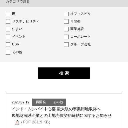
カテゴリで絞る
IR
オフィスビル
サステナビリティ
再開発
住まい
商業施設
イベント
コーポレート
CSR
グループ会社
その他
再開発
その他
2023.09.19
インド・ムンバイ中心部 最大級の事業用地取得へ
現地財閥系企業との土地売買契約締結に関するお知らせ
（PDF 281.9 KB）