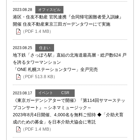
オフィスビル
2023.08.28
港区・住友不動産 官民連携『合同帰宅困難者受入訓練』
開催 住友不動産東京三田ガーデンタワーにて実施
（PDF 1.4 MB）
住まい
2023.08.25
地下鉄「さっぽろ駅」直結の北海道最高層・総戸数624 戸
を誇るタワーマンション
「ONE 札幌ステーションタワー」全戸完売
（PDF 513.8 KB）
イベント
CSR
2023.08.17
《東京ガーデンシアターで開催》『第114回サマーステッ
プコンサート』～シネマミュージック～
2023年8月4日開催、4,000名を無料ご招待 ◆「介助犬育
成のための募金」を日本介助犬協会に寄託
（PDF 1.4 MB）