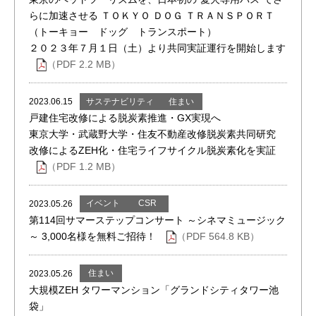
らに加速させる ＴＯＫＹＯ ＤＯＧ ＴＲＡＮＳＰＯＲＴ
（トーキョー ドッグ トランスポート）
２０２３年７月１日（土）より共同実証運行を開始します
（PDF 2.2 MB）
サステナビリティ
住まい
2023.06.15
戸建住宅改修による脱炭素推進・GX実現へ
東京大学・武蔵野大学・住友不動産改修脱炭素共同研究
改修によるZEH化・住宅ライフサイクル脱炭素化を実証
（PDF 1.2 MB）
イベント
CSR
2023.05.26
第114回サマーステップコンサート ～シネマミュージック
～ 3,000名様を無料ご招待！
（PDF 564.8 KB）
住まい
2023.05.26
大規模ZEH タワーマンション「グランドシティタワー池
袋」