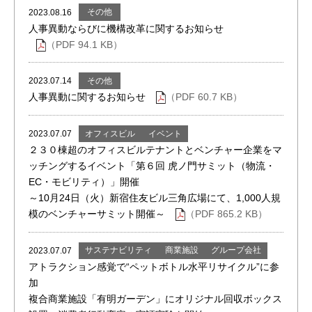
その他
2023.08.16
人事異動ならびに機構改革に関するお知らせ
（PDF 94.1 KB）
その他
2023.07.14
人事異動に関するお知らせ
（PDF 60.7 KB）
オフィスビル
イベント
2023.07.07
２３０棟超のオフィスビルテナントとベンチャー企業をマ
ッチングするイベント「第６回 虎ノ門サミット（物流・
EC・モビリティ）」開催
～10月24日（火）新宿住友ビル三角広場にて、1,000人規
模のベンチャーサミット開催～
（PDF 865.2 KB）
サステナビリティ
商業施設
グループ会社
2023.07.07
アトラクション感覚で“ペットボトル水平リサイクル”に参
加
複合商業施設「有明ガーデン」にオリジナル回収ボックス