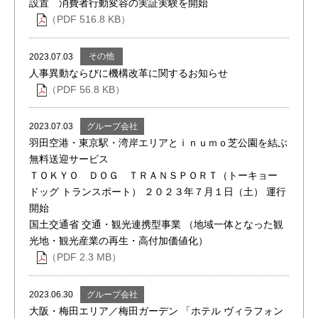
設置 消費者行動変容の実証実験を開始
（PDF 516.8 KB）
その他
2023.07.03
人事異動ならびに機構改革に関するお知らせ
（PDF 56.8 KB）
グループ会社
2023.07.03
羽田空港・東京駅・湾岸エリアとｉｎｕｍｏ芝公園を結ぶ
無料送迎サービス
ＴＯＫＹＯ ＤＯＧ ＴＲＡＮＳＰＯＲＴ（トーキョー
ドッグ トランスポート） ２０２３年７月１日（土） 運行
開始
国土交通省 交通・観光連携型事業 （地域一体となった観
光地・観光産業の再生・高付加価値化）
（PDF 2.3 MB）
グループ会社
2023.06.30
大阪・梅田エリア／梅田ガーデン 「ホテル ヴィラフォン