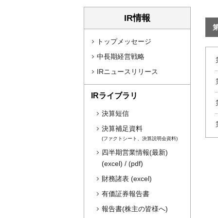
IR情報
トップメッセージ
中長期経営戦略
IRニュースリリース
IRライブラリ
決算短信
決算補足資料
(ファクトシート、決算説明会資料)
四半期営業情報(最新)
(excel)
/
(pdf)
財務諸表
(excel)
有価証券報告書
報告書(株主の皆様へ)