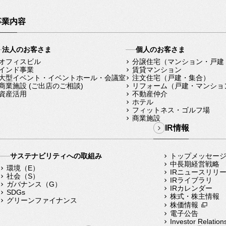
事業内容
法人のお客さま
個人のお客さま
オフィスビル
分譲住宅（マンション・戸建
インド事業
賃貸マンション
大型イベント・イベントホール・会議室
注文住宅（戸建・集合）
商業施設 (ご出店のご相談)
リフォーム（戸建・マンショ
資産活用
不動産仲介
ホテル
フィットネス・ゴルフ場
商業施設
IR情報
サステナビリティへの取組み
トップメッセー
中長期経営戦略
環境（E）
IRニュースリリ
社会（S）
IRライブラリ
ガバナンス（G）
IRカレンダー
SDGs
株式・株主情報
グリーンファイナンス
株価情報
電子公告
Investor Relation