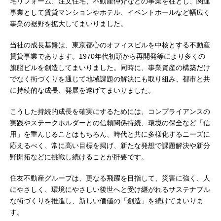
宅リフォーム、注文住宅、不動産仲介などの事業を柱とし、関連
事業として賃貸マンションやホテル、イベントホールなど幅広く
事業の裾野を拡大してまいりました。
当社の成長基盤は、東京都心のオフィスビルを中核とする不動産
賃貸事業であります。1970年代初頭から再開発等により多くの
旗艦ビルを創造してまいりました。同時に、事業資産の構築だけ
でなく街づくりを通じて地域課題の解決にも取り組み、都市と共
に持続的な成長、発展を遂げてまいりました。
こうした持続的成長を確実にするためには、コンプライアンスの
実践やステークホルダーとの信頼関係持続、環境の保全など「信
用」を重んじることはもちろん、時代と共に多様化するニーズに
応えるべく、常に高い目標を掲げ、新たな発想で課題解決や新分
野開拓などに挑戦し続けることが肝要です。
住友不動産グループは、更なる飛躍を目指して、災害に強く、人
にやさしく、環境にやさしい後世へと受け継がれるサステナブル
な街づくりを推進し、新しい価値の「創造」を続けてまいりま
す。