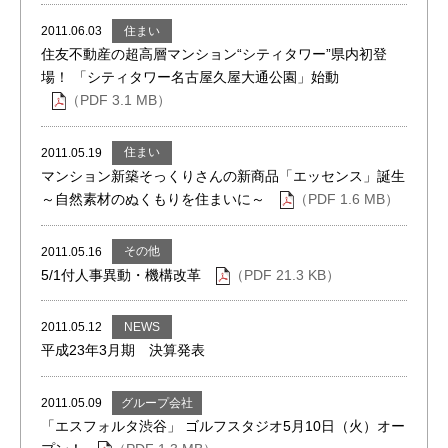
住まい
2011.06.03
住友不動産の超高層マンション“シティタワー”県内初登
場！ 「シティタワー名古屋久屋大通公園」始動
（PDF 3.1 MB）
住まい
2011.05.19
マンション新築そっくりさんの新商品「エッセンス」誕生
～自然素材のぬくもりを住まいに～
（PDF 1.6 MB）
その他
2011.05.16
5/1付人事異動・機構改革
（PDF 21.3 KB）
NEWS
2011.05.12
平成23年3月期 決算発表
グループ会社
2011.05.09
「エスフォルタ渋谷」 ゴルフスタジオ5月10日（火）オー