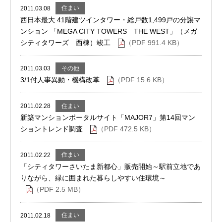
住まい
2011.03.08
西日本最大 41階建ツインタワー・総戸数1,499戸の分譲マ
ンション 「MEGA CITY TOWERS THE WEST」（メガ
シティタワーズ 西棟）竣工
（PDF 991.4 KB）
その他
2011.03.03
3/1付人事異動・機構改革
（PDF 15.6 KB）
住まい
2011.02.28
新築マンションポータルサイト「MAJOR7」第14回マン
ショントレンド調査
（PDF 472.5 KB）
住まい
2011.02.22
「シティタワーさいたま新都心」販売開始～駅前立地であ
りながら、緑に囲まれた暮らしやすい住環境～
（PDF 2.5 MB）
住まい
2011.02.18