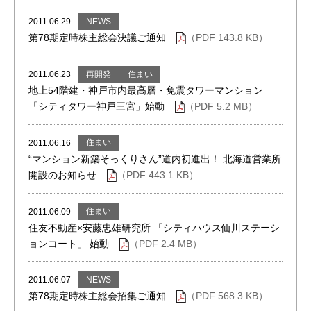
NEWS
2011.06.29
第78期定時株主総会決議ご通知
（PDF 143.8 KB）
再開発
住まい
2011.06.23
地上54階建・神戸市内最高層・免震タワーマンション
「シティタワー神戸三宮」始動
（PDF 5.2 MB）
住まい
2011.06.16
“マンション新築そっくりさん”道内初進出！ 北海道営業所
開設のお知らせ
（PDF 443.1 KB）
住まい
2011.06.09
住友不動産×安藤忠雄研究所 「シティハウス仙川ステーシ
ョンコート」 始動
（PDF 2.4 MB）
NEWS
2011.06.07
第78期定時株主総会招集ご通知
（PDF 568.3 KB）