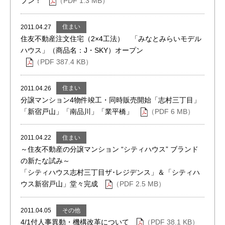
プン！
（PDF 1.3 MB）
住まい
2011.04.27
住友不動産注文住宅（2×4工法） 「みなとみらいモデル
ハウス」（商品名：J・SKY）オープン
（PDF 387.4 KB）
住まい
2011.04.26
分譲マンション4物件竣工・同時販売開始「志村三丁目」
「新宿戸山」「南品川」「業平橋」
（PDF 6 MB）
住まい
2011.04.22
～住友不動産の分譲マンション “シティハウス” ブランド
の新たな試み～
「シティハウス志村三丁目ザ･レジデンス」＆「シティハ
ウス新宿戸山」堂々完成
（PDF 2.5 MB）
その他
2011.04.05
4/1付人事異動・機構改革について
（PDF 38.1 KB）